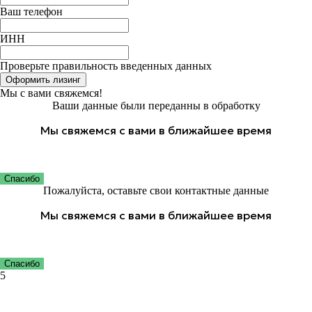
Телефон
+7 920 887 83 03
Ваш телефон
E-mail:
info@basemachine.ru
ИНН
WhatsApp:
+7 920 887 83 03
Telegram:
t.me/basemachinesale
Проверьте правильность введенных данных
Оформить лизинг
г. Калуга, ул. Болдина д. 71, оф. 229
Мы с вами свяжемся!
(с) 2024 ООО "Базовые Машины"
Ваши данные были переданны в обработку
Мы свяжемся с вами в ближайшее время
Спасибо
Пожалуйста, оставьте свои контактные данные
Мы свяжемся с вами в ближайшее время
Спасибо
5